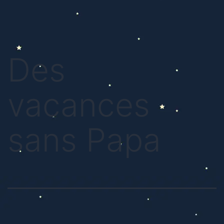
Des
vacances
sans Papa