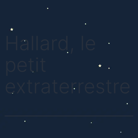
Hallard, le
petit
extraterrestre